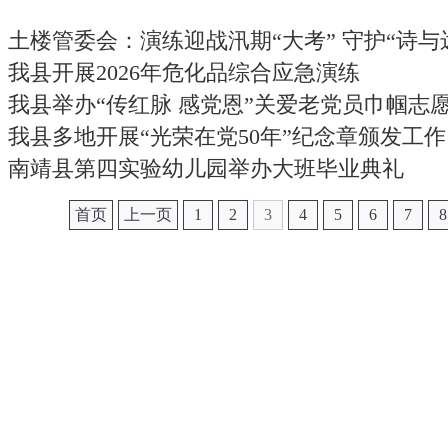
土楼管委会：演练迎战汛期“大考” 守护“诗与
我县开展2026年危化品综合应急演练
我县举办“传红脉 感党恩”关爱老党员巾帼志
我县多地开展“光荣在党50年”纪念章颁发工作
南靖县第四实验幼儿园举办大班毕业典礼
首页
上一页
1
2
3
4
5
6
7
8