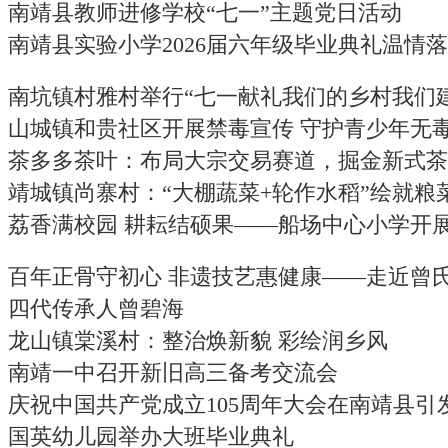
南靖县教师进修学校“七一”主题党日活动
南靖县实验小学2026届六年级毕业典礼温情
南坑镇村雅村举行“七一献礼我们的乡村我们
山城镇和贵社区开展禁毒宣传 守护青少年无
茶多多茶叶：布局大宗交易赛道，掘金新式茶
靖城镇尚寨村：“大棚蔬菜+轮作水稻”绘就粮
荔香满校园 耕耘结硕果——船场中心小学开
百年正骨守初心 非遗技艺惠健康——走近曾
四代传承人曾碧海
龙山镇棠溪村：整治焕新貌 彩绘润乡风
南靖一中召开新旧高三备考交流会
庆祝中国共产党成立105周年大会在南靖县引
国英幼儿园举办大班毕业典礼