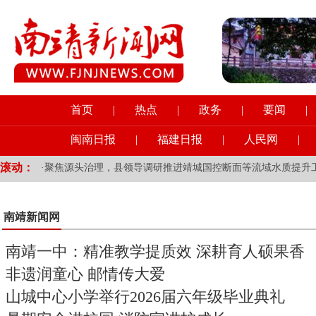
首页
|
热点
|
政务
|
要闻
|
闽南日报
|
福建日报
|
人民网
|
滚动：
·
聚焦源头治理，县领导调研推进靖城国控断面等流域水质提升
·
新加坡前外长：年轻的欧洲朋友多去去中国，会让你受益良多
南靖新闻网
·
倾力延时服务，不负课后时光——龙山南蔗小学开展课后服务
南靖一中：精准教学提质效 深耕育人硕果香
非遗润童心 邮情传大爱
山城中心小学举行2026届六年级毕业典礼