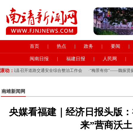
首页
|
热点
|
政务
|
要闻
|
闽南日报
|
福建日报
|
人民网
|
滚动：
·
我县召开道路交通安全综合整治工作会
·
“梅景有你”——魏振贤摄影
南靖新闻网
央媒看福建｜经济日报头版：
来”营商沃土