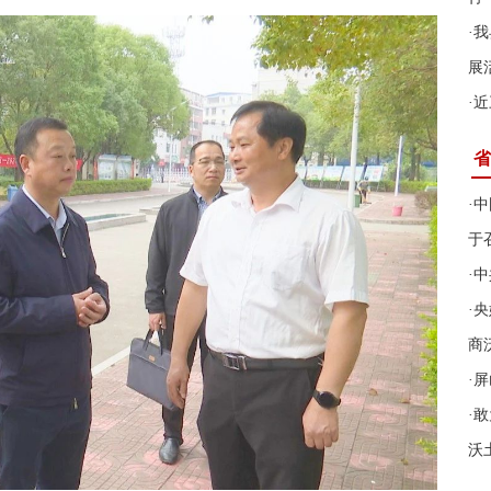
·
我
展
·
近
省
·
中
于
·
中
·
央
商
·
屏
·
敢
沃