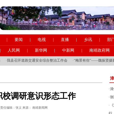
|
要闻
|
电视
|
直播
|
乡讯
|
部
|
人民网
|
新华网
|
中新网
|
南靖政府网
召开道路交通安全综合整治工作会
·
“梅景有你”——魏振贤摄影作品展
漳
·
漳
职校调研意识形态工作
·
张
·
《
:42:27 责任编辑：张义 来源： 南靖新闻网
行