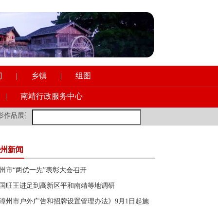
门
|
乡镇
|
组图
|
南靖行政服务中心
开展
·
县领导到县一职校调研意识形态工作
·
新加坡前外长：年轻的欧
州新闻
州市“两优一先”表彰大会召开
国旺王进足到高新区平和南靖等地调研
漳州市户外广告和招牌设置管理办法》9月1日起施