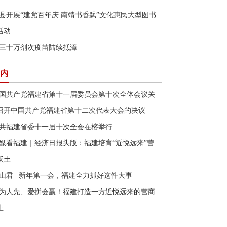
县开展“建党百年庆 南靖书香飘”文化惠民大型图书
活动
三十万剂次疫苗陆续抵漳
内
国共产党福建省第十一届委员会第十次全体会议关
召开中国共产党福建省第十二次代表大会的决议
共福建省委十一届十次全会在榕举行
媒看福建｜经济日报头版：福建培育“近悦远来”营
沃土
山君 | 新年第一会，福建全力抓好这件大事
为人先、爱拼会赢！福建打造一方近悦远来的营商
土