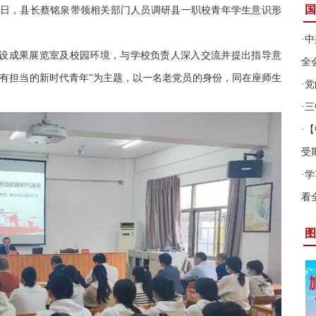
国
 14 日，县长蔡铭泉带领相关部门人员调研县一职校青年学生意识形
·
中
设成果展览室及校园环境，与学校负责人深入交流并提出指导意
全
、有担当的新时代青年”为主题，以一名老党员的身份，同在座师生
·
党
·
三
·
【
受
·
学
看
图