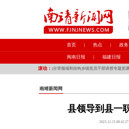
首页
|
热点
|
政务
闽南日报
|
福建日报
滚动：
升工作
·
县领导为分管领域和挂钩乡镇党员干部讲授专题党课
·
我县
南靖新闻网
县领导到县一
2023-12-15 08