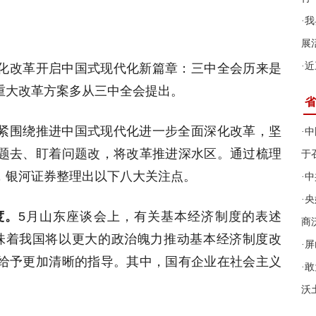
·
我
展
·
近
化改革开启中国式现代化新篇章：三中全会历来是
重大改革方案多从三中全会提出。
省
紧围绕推进中国式现代化进一步全面深化改革，坚
·
中
题去、盯着问题改，将改革推进深水区。通过梳理
于
，银河证券整理出以下八大关注点。
·
中
·
央
度。
5月山东座谈会上，有关基本经济制度的表述
商
意味着我国将以更大的政治魄力推动基本经济制度改
·
屏
给予更加清晰的指导。其中，国有企业在社会主义
·
敢
沃