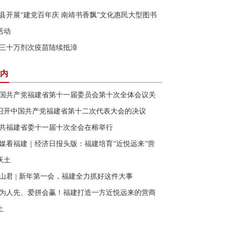
县开展“建党百年庆 南靖书香飘”文化惠民大型图书
活动
三十万剂次疫苗陆续抵漳
内
国共产党福建省第十一届委员会第十次全体会议关
召开中国共产党福建省第十二次代表大会的决议
共福建省委十一届十次全会在榕举行
媒看福建｜经济日报头版：福建培育“近悦远来”营
沃土
山君 | 新年第一会，福建全力抓好这件大事
为人先、爱拼会赢！福建打造一方近悦远来的营商
土