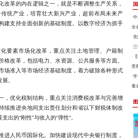
化改革的内在逻辑之一，就是不断调整生产关系，
国
升传统产业，培育壮大新兴产业，超前布局未来产
·
中
构建支持全面创新的基础制度。以数字经济为抓手
全
·
党
·
三
深化要素市场化改革，重点关注土地管理、户籍制
·
【
价格改革，包括电力、水资源、公共服务等方面。
受
市场准入等市场经济基础制度，着力破除各种形式
·
学
发展。
看
一，优化税制结构，重点关注消费税改革与完善增
图
持续推进央地间支出责任划分和省以下财税体制改
出的“刚性”与收入的“弹性”。
推进人民币国际化。加快建设现代中央银行制度，