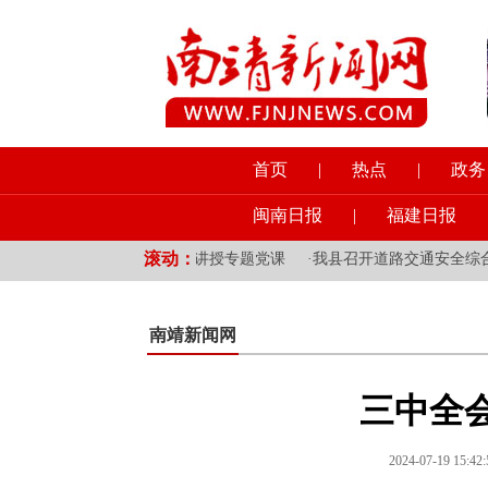
首页
|
热点
|
政务
闽南日报
|
福建日报
滚动：
领域和挂钩乡镇党员干部讲授专题党课
·
我县召开道路交通安全综合整
南靖新闻网
三中全
2024-07-19 1