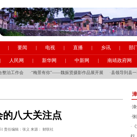
|
要闻
|
电视
|
直播
|
乡讯
|
部
|
人民网
|
新华网
|
中新网
|
南靖政府网
治工作会
·
“梅景有你”——魏振贤摄影作品展开展
·
县领导到县一职校
漳
·
漳
会的八大关注点
·
张
·
《
5:42:51 责任编辑：张义 来源： 财联社
行