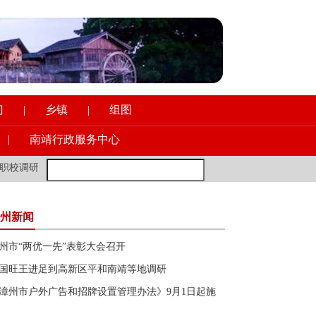
门
|
乡镇
|
组图
|
南靖行政服务中心
调研意识形态工作
·
新加坡前外长：年轻的欧洲朋友多去去中国，会让
州新闻
州市“两优一先”表彰大会召开
国旺王进足到高新区平和南靖等地调研
漳州市户外广告和招牌设置管理办法》9月1日起施