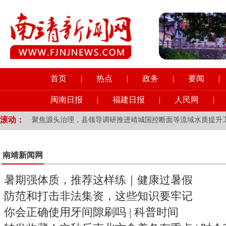
首页
|
热点
|
政务
|
要闻
|
闽南日报
|
福建日报
|
人民网
|
滚动：
·
聚焦源头治理，县领导调研推进靖城国控断面等流域水质提升
·
新加坡前外长：年轻的欧洲朋友多去去中国，会让你受益良多
南靖新闻网
·
倾力延时服务，不负课后时光——龙山南蔗小学开展课后服务
暑期强体质，推荐这样练｜健康过暑假
防范和打击非法集资，这些知识要牢记
你会正确使用牙间隙刷吗 | 科普时间