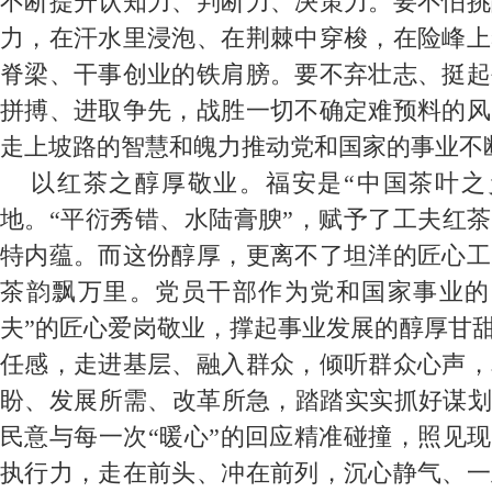
不断提升认知力、判断力、决策力。要不怕挑
力，在汗水里浸泡、在荆棘中穿梭，在险峰上
脊梁、干事创业的铁肩膀。要不弃壮志、挺起
拼搏、进取争先，战胜一切不确定难预料的风
走上坡路的智慧和魄力推动党和国家的事业不
以红茶之醇厚敬业。福安是“中国茶叶之
地。“平衍秀错、水陆膏腴”，赋予了工夫红茶
特内蕴。而这份醇厚，更离不了坦洋的匠心工
茶韵飘万里。党员干部作为党和国家事业的
夫”的匠心爱岗敬业，撑起事业发展的醇厚甘甜
任感，走进基层、融入群众，倾听群众心声，
盼、发展所需、改革所急，踏踏实实抓好谋划
民意与每一次“暖心”的回应精准碰撞，照见现
执行力，走在前头、冲在前列，沉心静气、一