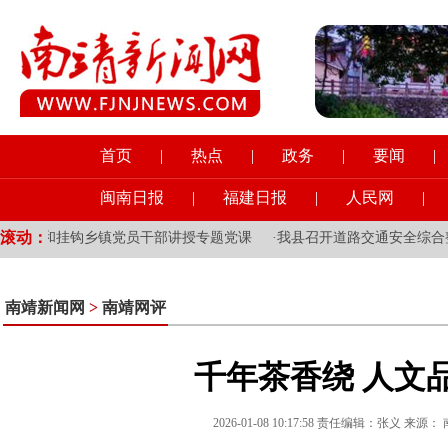
首页
|
热点
|
政务
|
要闻
|
闽南日报
|
福建日报
|
人民网
|
滚动：
域和挂钩乡镇党员干部讲授专题党课
·
我县召开道路交通安全综合整治
南靖新闻网
>
南靖网评
千年茶香绕 人文
2026-01-08 10:17:58 责任编辑：张义 来源