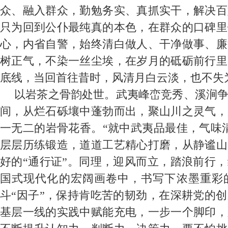
众、融入群众，勤勉务实、真抓实干，解决百
只为回到公仆最纯真的本色，在群众的口碑里
心，内省自警，始终清白做人、干净做事、廉
树正气，不染一丝尘埃，在岁月的砥砺前行里
底线，当回首往昔时，风清月白云淡，也不失
以岩茶之骨韵处世。武夷峰峦竞秀、溪涧
间，从烂石砾壤中蓬勃而出，聚山川之灵气，
一无二的岩骨花香。“就中武夷品最佳，气味
层层历练锻造，道道工艺精心打磨，从静谧山
好的“通行证”。同理，迎风而立，踏浪前行
国式现代化的宏阔画卷中，书写下浓墨重彩
斗“因子”，保持肯吃苦的韧劲，在深耕党的
基层一线的实践中赋能充电，一步一个脚印，