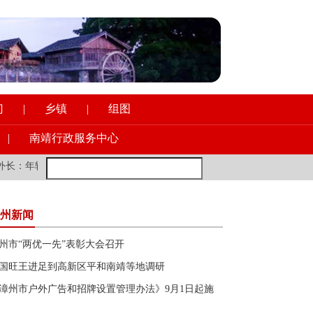
门
|
乡镇
|
组图
|
南靖行政服务中心
：年轻的欧洲朋友多去去中国，会让你受益良多
·
南靖土楼红妹子：宣
州新闻
州市“两优一先”表彰大会召开
国旺王进足到高新区平和南靖等地调研
漳州市户外广告和招牌设置管理办法》9月1日起施