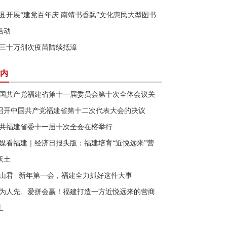
县开展“建党百年庆 南靖书香飘”文化惠民大型图书
活动
三十万剂次疫苗陆续抵漳
内
国共产党福建省第十一届委员会第十次全体会议关
召开中国共产党福建省第十二次代表大会的决议
共福建省委十一届十次全会在榕举行
媒看福建｜经济日报头版：福建培育“近悦远来”营
沃土
山君 | 新年第一会，福建全力抓好这件大事
为人先、爱拼会赢！福建打造一方近悦远来的营商
土