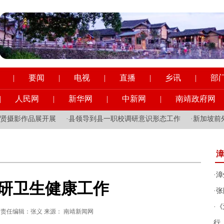
|
要闻
|
电视
|
直播
|
乡讯
|
部
|
人民网
|
新华网
|
中新网
|
南靖政府网
摄影作品展开展
·
县领导到县一职校调研意识形态工作
·
新加坡前外长
漳
·
漳
研卫生健康工作
·
张
·
《
:55:25 责任编辑：张义 来源： 南靖新闻网
行