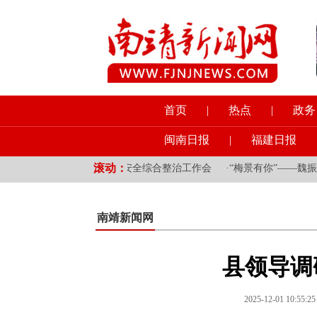
首页
|
热点
|
政务
闽南日报
|
福建日报
滚动：
课
·
我县召开道路交通安全综合整治工作会
·
“梅景有你”——魏振贤
南靖新闻网
县领导调
2025-12-01 10