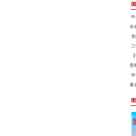
国
·
中
全
·
党
·
三
·
【
受
·
学
看
图