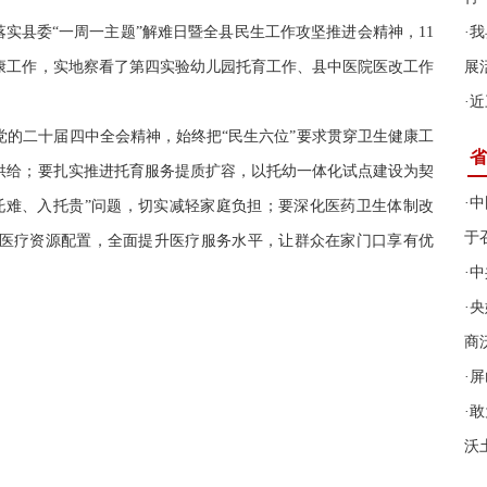
落实县委“一周一主题”解难日暨全县民生工作攻坚推进会精神，11
·
我
健康工作，实地察看了第四实验幼儿园托育工作、县中医院医改工作
展
。
·
近
党的二十届四中全会精神，始终把“民生六位”要求贯穿卫生健康工
省
供给；要扎实推进托育服务提质扩容，以托幼一体化试点建设为契
·
中
托难、入托贵”问题，切实减轻家庭负担；要深化医药卫生体制改
于
医疗资源配置，全面提升医疗服务水平，让群众在家门口享有优
·
中
·
央
商
·
屏
·
敢
沃