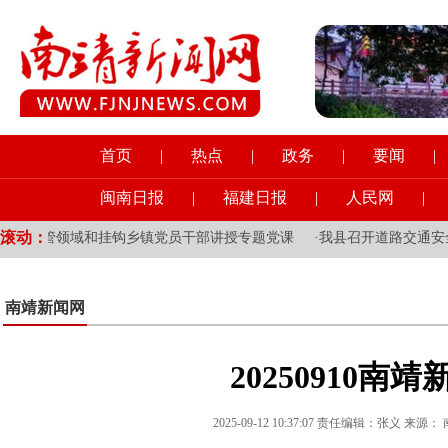
首页
|
热点
|
政务
|
要闻
|
闽南日报
|
福建日报
|
人民网
|
滚动：
为分管领域和挂钩乡镇党员干部讲授专题党课
·
我县召开道路交通安全
南靖新闻网
20250910南靖
2025-09-12 10:37:07 责任编辑：张义 来源