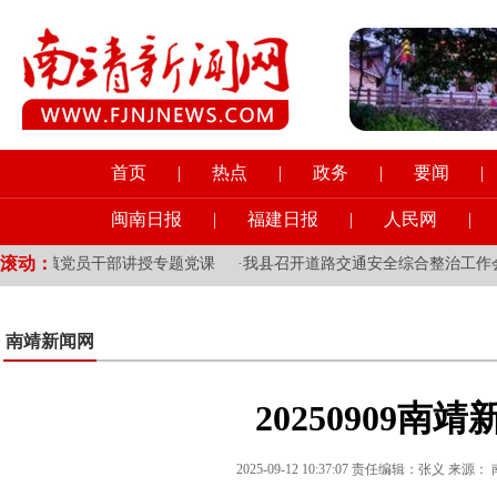
首页
|
热点
|
政务
|
要闻
|
闽南日报
|
福建日报
|
人民网
|
滚动：
钩乡镇党员干部讲授专题党课
·
我县召开道路交通安全综合整治工作会
南靖新闻网
20250909南靖
2025-09-12 10:37:07 责任编辑：张义 来源