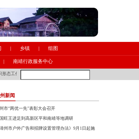
门
|
乡镇
|
组图
|
南靖行政服务中心
态工作
·
新加坡前外长：年轻的欧洲朋友多去去中国，会让你受益良多
州新闻
州市“两优一先”表彰大会召开
国旺王进足到高新区平和南靖等地调研
漳州市户外广告和招牌设置管理办法》9月1日起施