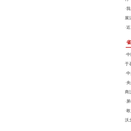
·
我
展
·
近
省
·
中
于
·
中
·
央
商
·
屏
·
敢
沃