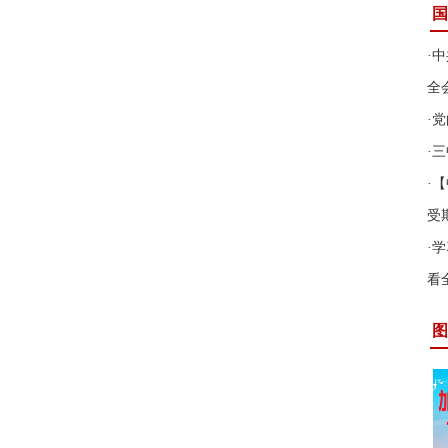
国
·
中
全
·
党
·
三
·
【
受
·
学
看
图