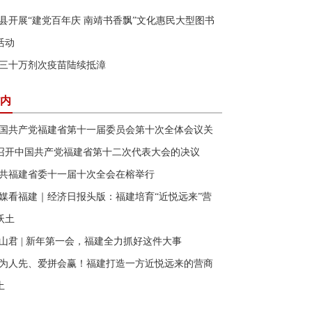
县开展“建党百年庆 南靖书香飘”文化惠民大型图书
活动
三十万剂次疫苗陆续抵漳
内
国共产党福建省第十一届委员会第十次全体会议关
召开中国共产党福建省第十二次代表大会的决议
共福建省委十一届十次全会在榕举行
媒看福建｜经济日报头版：福建培育“近悦远来”营
沃土
山君 | 新年第一会，福建全力抓好这件大事
为人先、爱拼会赢！福建打造一方近悦远来的营商
土