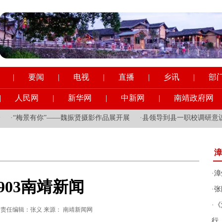
|
要闻
|
电视
|
直播
|
乡讯
|
部
|
人民网
|
新华网
|
中新网
|
南靖政府网
“梅景有你”——魏振贤摄影作品展开展
·
县领导到县一职校调研意识形
漳
·
漳
0903南靖新闻
·
张
·
《
:37:07 责任编辑：张义 来源： 南靖新闻网
行