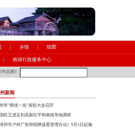
门
|
乡镇
|
组图
|
南靖行政服务中心
品展开展
·
县领导到县一职校调研意识形态工作
·
新加坡前外长：年轻
州新闻
州市“两优一先”表彰大会召开
国旺王进足到高新区平和南靖等地调研
漳州市户外广告和招牌设置管理办法》9月1日起施