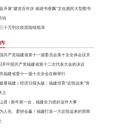
县开展“建党百年庆 南靖书香飘”文化惠民大型图书
活动
三十万剂次疫苗陆续抵漳
内
国共产党福建省第十一届委员会第十次全体会议关
召开中国共产党福建省第十二次代表大会的决议
共福建省委十一届十次全会在榕举行
媒看福建｜经济日报头版：福建培育“近悦远来”营
沃土
山君 | 新年第一会，福建全力抓好这件大事
为人先、爱拼会赢！福建打造一方近悦远来的营商
土