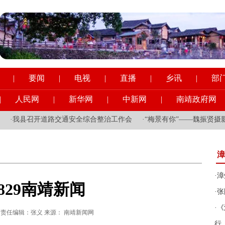
|
要闻
|
电视
|
直播
|
乡讯
|
部
|
人民网
|
新华网
|
中新网
|
南靖政府网
我县召开道路交通安全综合整治工作会
·
“梅景有你”——魏振贤摄影作
漳
·
漳
0829南靖新闻
·
张
·
《
:37:07 责任编辑：张义 来源： 南靖新闻网
行