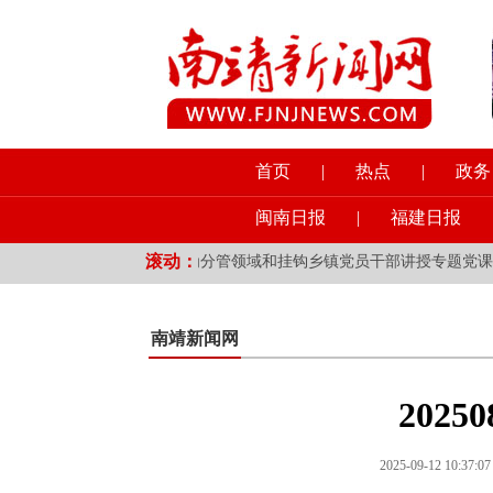
首页
|
热点
|
政务
闽南日报
|
福建日报
滚动：
水质提升工作
·
县领导为分管领域和挂钩乡镇党员干部讲授专题党课
·
南靖新闻网
2025
2025-09-12 10