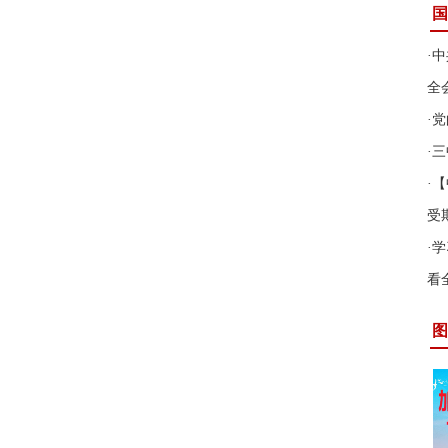
国
·
中
全
·
党
·
三
·
【
受
·
学
看
图