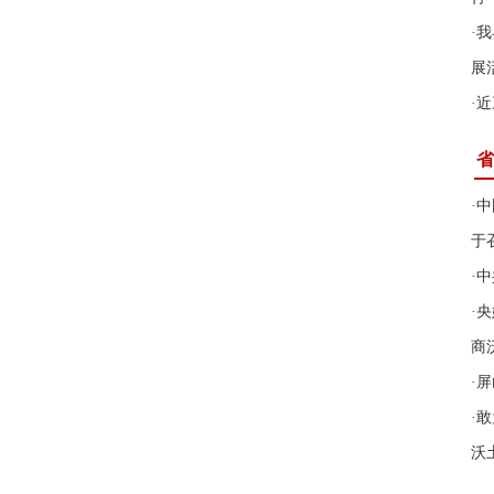
·
我
展
·
近
省
·
中
于
·
中
·
央
商
·
屏
·
敢
沃