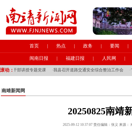
首页
|
热点
|
政务
|
要闻
|
闽南日报
|
福建日报
|
人民网
|
滚动：
党员干部讲授专题党课
·
我县召开道路交通安全综合整治工作会
·
“梅
南靖新闻网
20250825南靖
2025-09-12 10:37:07 责任编辑：张义 来源