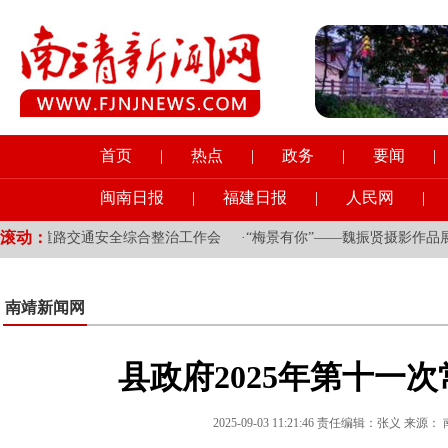
首页
|
热点
|
政务
|
要闻
|
闽南日报
|
福建日报
|
人民网
|
滚动：
开道路交通安全综合整治工作会
·
“梅景有你”——魏振贤摄影作品展开
南靖新闻网
县政府2025年第十一
2025-09-03 11:21:46 责任编辑：张义 来源