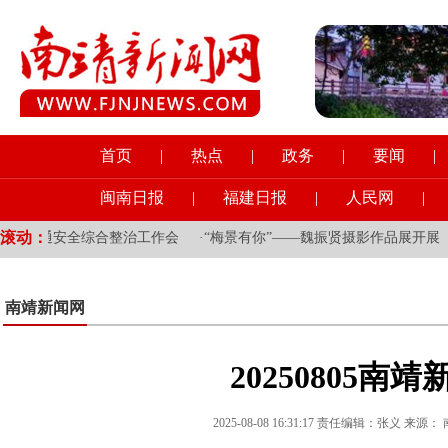
首页
|
热点
|
政务
|
要闻
|
闽南日报
|
福建日报
|
人民网
|
滚动：
路交通安全综合整治工作会
·
“梅景有你”——魏振贤摄影作品展开展
·
南靖新闻网
20250805南靖
2025-08-08 16:31:17 责任编辑：张义 来源