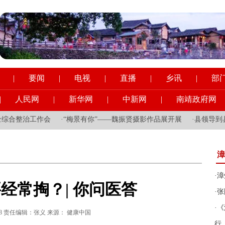
|
要闻
|
电视
|
直播
|
乡讯
|
部
|
人民网
|
新华网
|
中新网
|
南靖政府网
会
·
“梅景有你”——魏振贤摄影作品展开展
·
县领导到县一职校调研意
漳
·
漳
经常掏？| 你问医答
·
张
·
《
6:27:58 责任编辑：张义 来源： 健康中国
行