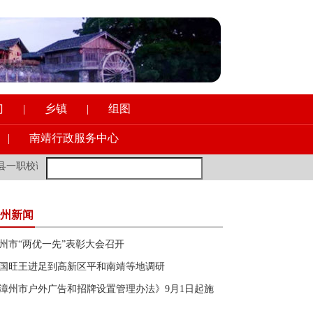
门
|
乡镇
|
组图
|
南靖行政服务中心
识形态工作
·
新加坡前外长：年轻的欧洲朋友多去去中国，会让你受益
州新闻
州市“两优一先”表彰大会召开
国旺王进足到高新区平和南靖等地调研
漳州市户外广告和招牌设置管理办法》9月1日起施