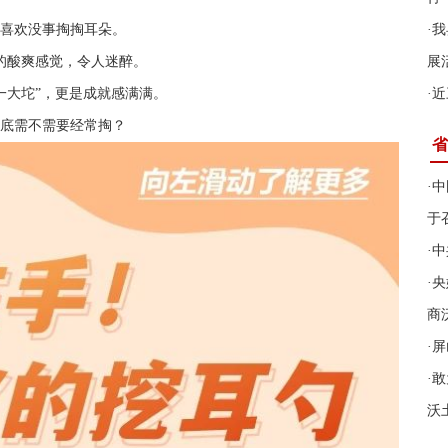
喜欢没事掏掏耳朵。
·
我
的酸爽感觉，令人迷醉。
展
一大坨”，更是成就感满满。
·
近
底需不需要经常掏？
省
·
中
于
·
中
·
央
商
·
屏
·
敢
沃