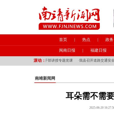
首页
|
热点
|
政务
闽南日报
|
福建日报
滚动：
挂钩乡镇党员干部讲授专题党课
·
我县召开道路交通安全综合整治工作
南靖新闻网
耳朵需不需要
2025-06-20 1