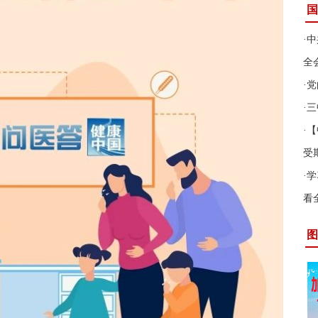
国
·
中
全
·
党
·
三
·
【
受
·
学
看
图