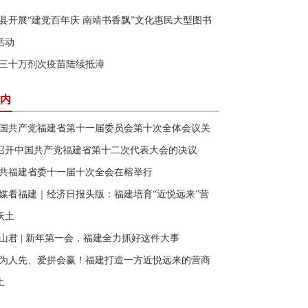
县开展“建党百年庆 南靖书香飘”文化惠民大型图书
活动
三十万剂次疫苗陆续抵漳
内
国共产党福建省第十一届委员会第十次全体会议关
召开中国共产党福建省第十二次代表大会的决议
共福建省委十一届十次全会在榕举行
媒看福建｜经济日报头版：福建培育“近悦远来”营
沃土
山君 | 新年第一会，福建全力抓好这件大事
为人先、爱拼会赢！福建打造一方近悦远来的营商
土