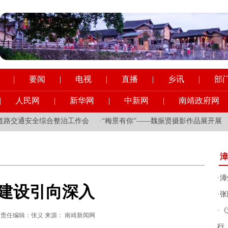
|
要闻
|
电视
|
直播
|
乡讯
|
部
|
人民网
|
新华网
|
中新网
|
南靖政府网
交通安全综合整治工作会
·
“梅景有你”——魏振贤摄影作品展开展
·
县
漳
·
漳
建设引向深入
·
张
·
《
:33:09 责任编辑：张义 来源： 南靖新闻网
行