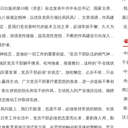
16日出版的第10期《求是》杂志发表中共中央总书记、国家主席、
·
我
央八项规定精神，以优良党风引领社风民风》。文章强调，作风建
展
定，是我们党在新时代的徙木立信之举，必须常抓不懈、久久为
·
近
迫感，加强党性锻炼，提高党性觉悟，不断把作风建设引向深入，
省
维护者。
·
中
精神状态，是做好一切工作的重要前提。”党员干部队伍的精气神，
于
地区党员干部躺平佛系、松垮拖沓、推诿敷衍，这样的“不在线状
·
中
地区要发展，党员干部必须“在状态”。放松懈怠、止步不前，只会
·
央
上赢得主动。广大党员干部要拧紧思想的发条，进一步提振干事创
商
心，拿出拼抢的劲头和实干的作风，主动投入到产业项目拉练、揭榜
·
屏
状态推动工作取得实效。
·
敢
作风问题上，我们不能退，也退不得，必须保持常抓的韧劲、长抓
沃
在日常工作生活中，党员干部必须把态度亮出来，要躬身入局，勤
红色教育基地沉浸式学习等，在思想的触动和灵魂的警醒中，坚定