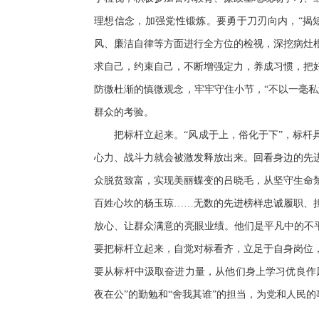
理想信念，加强党性锻炼。要勇于刀刃向内，“揭
风、廉洁自律等方面进行全方位的检视，深挖病灶
求自己，约束自己，不断增强定力，养成习惯，把
防微杜渐的慎微观念，牢牢守住小节，“不以一毫
群众的考验。
把标杆立起来。“风成于上，俗化于下”，标
心力、战斗力就会被激发释放出来。回看身边的先
众脱贫致富，实现美丽蝶变的吕晓毛，从坚守生命
百姓心坎的杨玉琼……无数的先进榜样忠诚履职、
放心、让群众满意的亮眼业绩。他们是平凡中的不
要把标杆立起来，自觉对标看齐，立足于自身岗位
要从标杆中汲取奋进力量，从他们身上学习优良作
夜在公”的勤勉和“舍我其谁”的担当，为党和人民