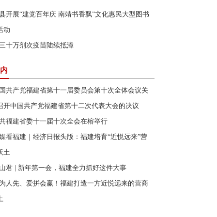
县开展“建党百年庆 南靖书香飘”文化惠民大型图书
活动
三十万剂次疫苗陆续抵漳
内
国共产党福建省第十一届委员会第十次全体会议关
召开中国共产党福建省第十二次代表大会的决议
共福建省委十一届十次全会在榕举行
媒看福建｜经济日报头版：福建培育“近悦远来”营
沃土
山君 | 新年第一会，福建全力抓好这件大事
为人先、爱拼会赢！福建打造一方近悦远来的营商
土