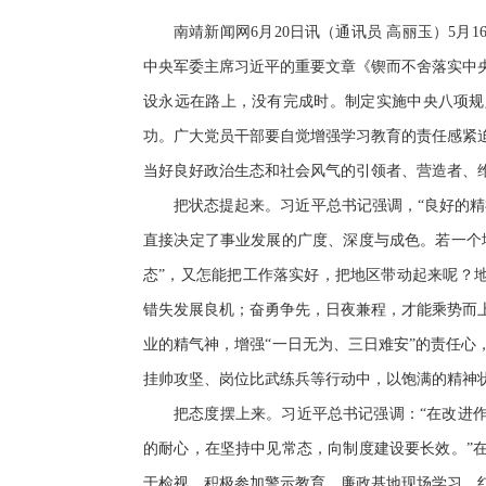
南靖新闻网6月20日讯（通讯员 高丽玉）5月
中央军委主席习近平的重要文章《锲而不舍落实中
设永远在路上，没有完成时。制定实施中央八项规
功。广大党员干部要自觉增强学习教育的责任感紧
当好良好政治生态和社会风气的引领者、营造者、
把状态提起来。习近平总书记强调，“良好的
直接决定了事业发展的广度、深度与成色。若一个
态”，又怎能把工作落实好，把地区带动起来呢？
错失发展良机；奋勇争先，日夜兼程，才能乘势而
业的精气神，增强“一日无为、三日难安”的责任
挂帅攻坚、岗位比武练兵等行动中，以饱满的精神
把态度摆上来。习近平总书记强调：“在改进
的耐心，在坚持中见常态，向制度建设要长效。”
于检视，积极参加警示教育、廉政基地现场学习、