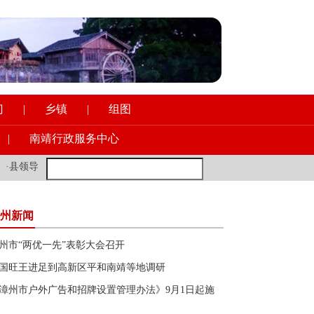
门
|
乡镇
|
组图
|
南靖行政服务中心
领导到县一职校调研意识形态工作
·
新加坡前外长：年轻的欧洲朋友多
州新闻
州市“两优一先”表彰大会召开
国旺王进足到高新区平和南靖等地调研
漳州市户外广告和招牌设置管理办法》9月1日起施