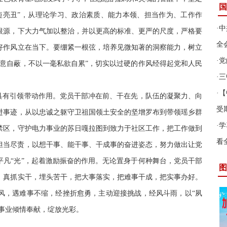
国
短亮丑”，从理论学习、政治素质、能力本领、担当作为、工作作
·
中
根源，下大力气加以整治，并以更高的标准、更严的尺度，严格要
全
好作风立在当下。要绷紧一根弦，培养见微知著的洞察能力，树立
·
党
私意自蔽，不以一毫私欲自累”，切实以过硬的作风经得起党和人民
·
三
·
【
杆具有引领带动作用。党员干部冲在前、干在先，队伍的凝聚力、向
受
进事迹，从以忠诚之躯守卫祖国领土安全的坚增罗布到带领瑶乡群
·
学
禁区，守护电力事业的苏日嘎拉图到致力于社区工作，把工作做到
看
担当尽责，以想干事、能干事、干成事的奋进姿态，努力做出让党
平凡“光”，起着激励振奋的作用。无论置身于何种舞台，党员干部
图
，真抓实干，埋头苦干，把大事落实，把难事干成，把实事办好。
风，遇难事不缩，经挫折愈勇，主动迎接挑战，经风斗雨，以“夙
的事业倾情奉献，绽放光彩。