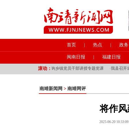
首页
|
热点
|
政务
闽南日报
|
福建日报
滚动：
·
县领导为分管领域和挂钩乡镇党员干部讲授专题党课
·
我县召开道路
南靖新闻网
>
南靖网评
将作风
2025-06-20 10