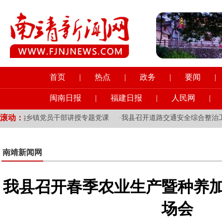
首页
|
热点
|
政务
|
要闻
|
闽南日报
|
福建日报
|
人民网
|
滚动：
挂钩乡镇党员干部讲授专题党课
·
我县召开道路交通安全综合整治工作
南靖新闻网
我县召开春季农业生产暨种养
场会