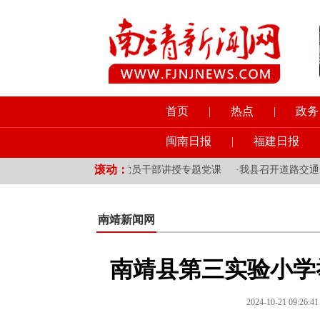
首页
|
热点
|
政务
闽南日报
|
福建日报
滚动：
管领域和挂钩乡镇党员干部讲授专题党课
·
我县召开道路交通安全综合
南靖新闻网
南靖县第三实验小学
2024-10-21 09