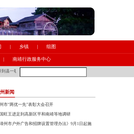
门
|
乡镇
|
组图
|
南靖行政服务中心
校调研意识形态工作
·
新加坡前外长：年轻的欧洲朋友多去去中国，会
州新闻
州市“两优一先”表彰大会召开
国旺王进足到高新区平和南靖等地调研
漳州市户外广告和招牌设置管理办法》9月1日起施