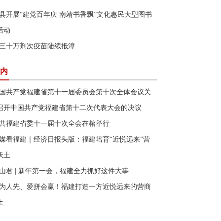
县开展“建党百年庆 南靖书香飘”文化惠民大型图书
活动
三十万剂次疫苗陆续抵漳
内
国共产党福建省第十一届委员会第十次全体会议关
召开中国共产党福建省第十二次代表大会的决议
共福建省委十一届十次全会在榕举行
媒看福建｜经济日报头版：福建培育“近悦远来”营
沃土
山君 | 新年第一会，福建全力抓好这件大事
为人先、爱拼会赢！福建打造一方近悦远来的营商
土