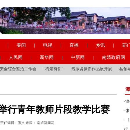
|
要闻
|
电视
|
直播
|
乡讯
|
部
|
人民网
|
新华网
|
中新网
|
南靖政府网
整治工作会
·
“梅景有你”——魏振贤摄影作品展开展
·
县领导到县一职
漳
·
漳
举行青年教师片段教学比赛
·
张
·
《
:26:41 责任编辑：张义 来源： 南靖新闻网
行