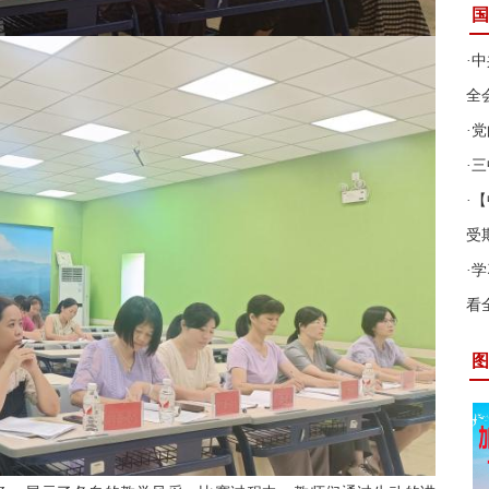
国
·
中
全
·
党
·
三
·
【
受
·
学
看
图