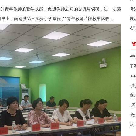
为提升青年教师的教学技能，促进教师之间的交流与切磋，进一步落
·
我
8日早上，南靖县第三实验小学举行了“青年教师片段教学比赛”。
展
·
近
省
·
中
于
·
中
·
央
商
·
屏
·
敢
沃