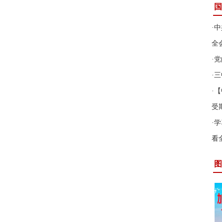
国
·
中
全
·
党
·
三
·
【
受
·
学
看
图