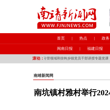
首页
|
热点
|
政务
闽南日报
|
福建日报
滚动：
质提升工作
·
县领导为分管领域和挂钩乡镇党员干部讲授专题党课
·
南靖新闻网
南坑镇村雅村举行20