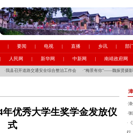
|
要闻
|
电视
|
直播
|
乡讯
|
部
|
人民网
|
新华网
|
中新网
|
南靖政府网
我县召开道路交通安全综合整治工作会
·
“梅景有你”——魏振贤摄影作
漳
·
漳
24年优秀大学生奖学金发放仪
·
张
式
·
《
行