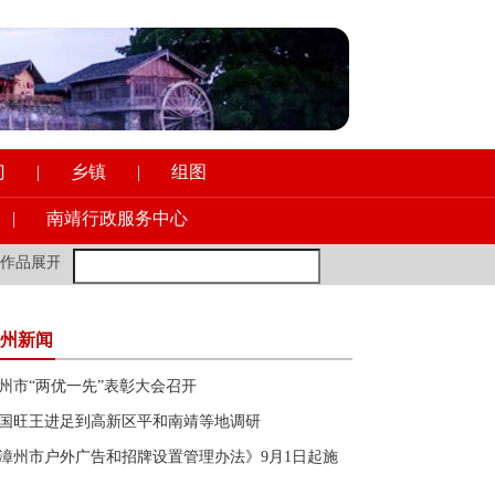
门
|
乡镇
|
组图
|
南靖行政服务中心
品展开展
·
县领导到县一职校调研意识形态工作
·
新加坡前外长：年轻
州新闻
州市“两优一先”表彰大会召开
国旺王进足到高新区平和南靖等地调研
漳州市户外广告和招牌设置管理办法》9月1日起施