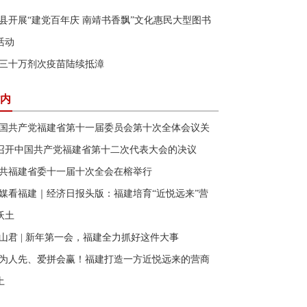
县开展“建党百年庆 南靖书香飘”文化惠民大型图书
活动
三十万剂次疫苗陆续抵漳
内
国共产党福建省第十一届委员会第十次全体会议关
召开中国共产党福建省第十二次代表大会的决议
共福建省委十一届十次全会在榕举行
媒看福建｜经济日报头版：福建培育“近悦远来”营
沃土
山君 | 新年第一会，福建全力抓好这件大事
为人先、爱拼会赢！福建打造一方近悦远来的营商
土