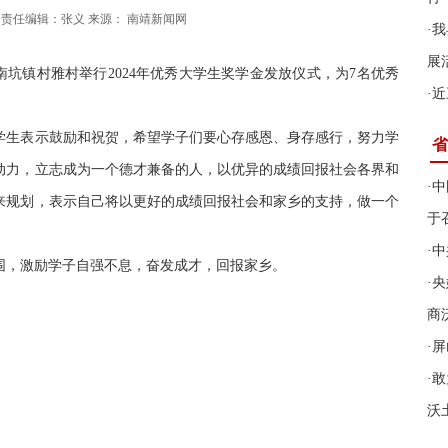
:36:20 责任编辑：张义 来源： 南靖新闻网
·
我
展
南坑镇村雅村举行2024年优秀大学生奖学金发放仪式，为7名优秀
·
近
学生表示鼓励和祝贺
，
希望学子们要心存感恩、身存感行，努力学
省
动力，立志成为一个德才兼备的人，以优异的成绩回报社会各界和
·
中
来规划，
表示自己将
以更好的成绩回报社会和家乡的支持，做一个
于
·
中
围，激励学子自强不息，奋发成才，回报家乡。
·
央
商
·
屏
·
敢
沃