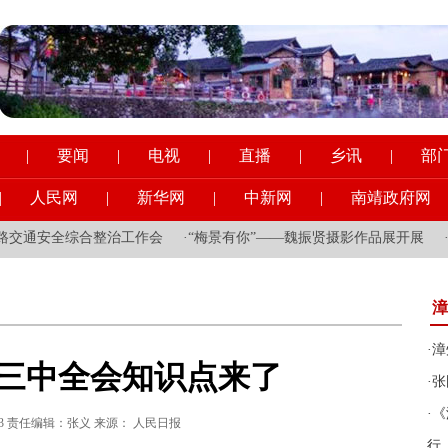
|
要闻
|
电视
|
直播
|
乡讯
|
部
|
人民网
|
新华网
|
中新网
|
南靖政府网
会
·
“梅景有你”——魏振贤摄影作品展开展
·
县领导到县一职校调研
漳
·
漳
三中全会知识点来了
·
张
·
《
8:37:33 责任编辑：张义 来源： 人民日报
行