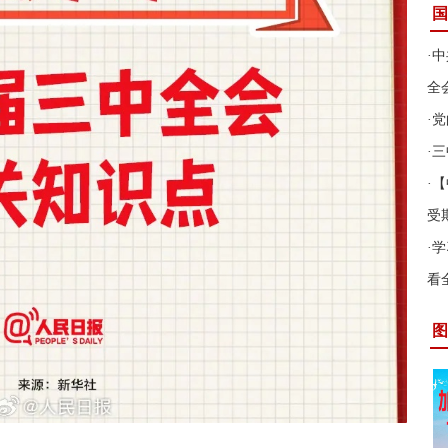
国
·
中
全
·
党
·
三
·
【
受
·
学
看
图