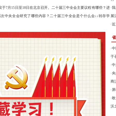
于7月15日至18日在北京召开。二十届三中全会主要议程有哪些？进
·
我
次中央全会研究了哪些内容？二十届三中全会是个什么会↓↓转存学
展
·
近
省
·
中
于
·
中
·
央
商
·
屏
·
敢
沃