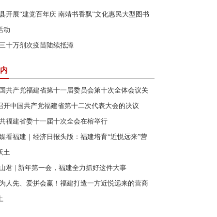
县开展“建党百年庆 南靖书香飘”文化惠民大型图书
活动
三十万剂次疫苗陆续抵漳
内
国共产党福建省第十一届委员会第十次全体会议关
召开中国共产党福建省第十二次代表大会的决议
共福建省委十一届十次全会在榕举行
媒看福建｜经济日报头版：福建培育“近悦远来”营
沃土
山君 | 新年第一会，福建全力抓好这件大事
为人先、爱拼会赢！福建打造一方近悦远来的营商
土