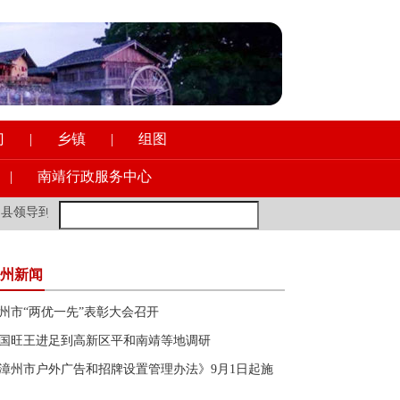
门
|
乡镇
|
组图
|
南靖行政服务中心
意识形态工作
·
新加坡前外长：年轻的欧洲朋友多去去中国，会让你受益
州新闻
州市“两优一先”表彰大会召开
国旺王进足到高新区平和南靖等地调研
漳州市户外广告和招牌设置管理办法》9月1日起施