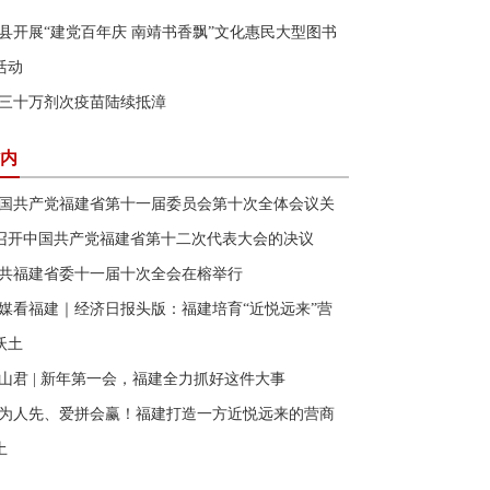
县开展“建党百年庆 南靖书香飘”文化惠民大型图书
活动
三十万剂次疫苗陆续抵漳
内
国共产党福建省第十一届委员会第十次全体会议关
召开中国共产党福建省第十二次代表大会的决议
共福建省委十一届十次全会在榕举行
媒看福建｜经济日报头版：福建培育“近悦远来”营
沃土
山君 | 新年第一会，福建全力抓好这件大事
为人先、爱拼会赢！福建打造一方近悦远来的营商
土