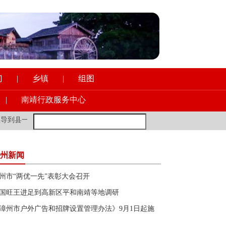
门
|
乡镇
|
组图
|
南靖行政服务中心
县一职校调研意识形态工作
·
新加坡前外长：年轻的欧洲朋友多去去中
州新闻
州市“两优一先”表彰大会召开
国旺王进足到高新区平和南靖等地调研
漳州市户外广告和招牌设置管理办法》9月1日起施