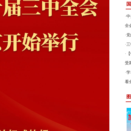
国
·
中
全
·
党
·
三
·
【
受
·
学
看
图