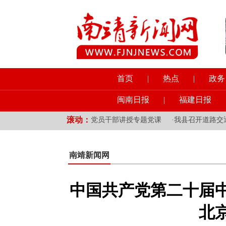
首页
|
热点
|
政务
闽南日报
|
福建日报
滚动：
导为分管领域和挂钩乡镇党员干部讲授专题党课
·
我县召开道路交通安
南靖新闻网
中国共产党第二十届
北