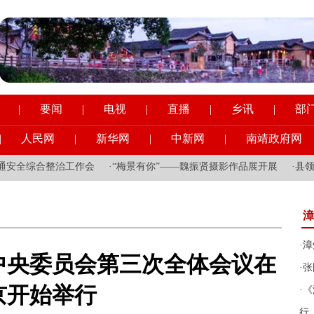
|
要闻
|
电视
|
直播
|
乡讯
|
部
|
人民网
|
新华网
|
中新网
|
南靖政府网
全综合整治工作会
·
“梅景有你”——魏振贤摄影作品展开展
·
县领导到
漳
·
漳
中央委员会第三次全体会议在
·
张
京开始举行
·
《
行