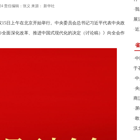
5:30:24 责任编辑：张义 来源： 新华社
·
我
展
议15日上午在北京开始举行。中央委员会总书记习近平代表中央政
·
近
步全面深化改革、推进中国式现代化的决定（讨论稿）》向全会作
省
·
中
于
·
中
·
央
商
·
屏
·
敢
沃