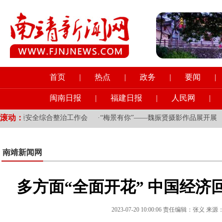
首页
|
热点
|
政务
|
要闻
|
闽南日报
|
福建日报
|
人民网
|
滚动：
安全综合整治工作会
·
“梅景有你”——魏振贤摄影作品展开展
·
县领导
南靖新闻网
多方面“全面开花” 中国经济
2023-07-20 10:00:06 责任编辑：张义 来