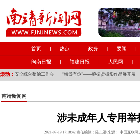
首页
|
热点
|
政务
|
要闻
|
闽南日报
|
福建日报
|
人民网
|
滚动：
交通安全综合整治工作会
·
“梅景有你”——魏振贤摄影作品展开展
·
南靖新闻网
涉未成年人专用举
2021-07-19 17:18:42 责任编辑：陈志远 来源： 中