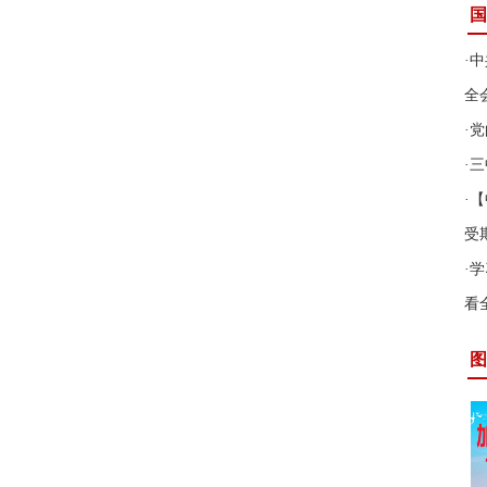
国
·
中
全
·
党
·
三
·
【
受
·
学
看
图