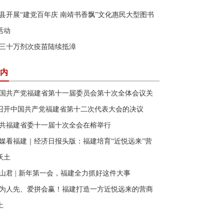
县开展“建党百年庆 南靖书香飘”文化惠民大型图书
活动
三十万剂次疫苗陆续抵漳
内
国共产党福建省第十一届委员会第十次全体会议关
召开中国共产党福建省第十二次代表大会的决议
共福建省委十一届十次全会在榕举行
媒看福建｜经济日报头版：福建培育“近悦远来”营
沃土
山君 | 新年第一会，福建全力抓好这件大事
为人先、爱拼会赢！福建打造一方近悦远来的营商
土