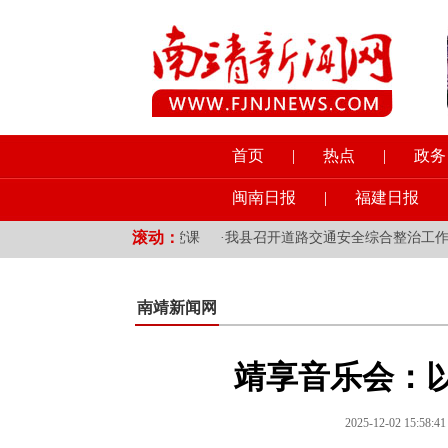
首页
|
热点
|
政务
闽南日报
|
福建日报
滚动：
钩乡镇党员干部讲授专题党课
·
我县召开道路交通安全综合整治工作会
南靖新闻网
靖享音乐会：
2025-12-02 15