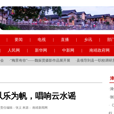
|
要闻
|
电视
|
直播
|
乡讯
|
部
|
人民网
|
新华网
|
中新网
|
南靖政府网
·
“梅景有你”——魏振贤摄影作品展开展
·
县领导到县一职校调研意识
漳
·
漳
以乐为帆，唱响云水谣
·
张
·
《
:58:41 责任编辑：张义 来源： 南靖新闻网
行