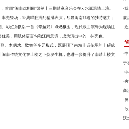
29日，首届“闽南戏剧周”暨第十三期靖享音乐会在云水谣温情上演。
·
我
》率先登场，经典唱腔搭配精湛表演，尽显闽南非遗的独特魅力；
展
相。彩虹乐队以一首《牵丝戏》点燃氛围，现代歌曲演绎为现场注
·
近
姿优美，用肢体语言勾勒江南意境，成为演出中的一抹亮色。
省
、山歌、木偶戏、歌舞等多元形式，既展现了南靖非遗传承的丰硕成
·
中
让闽南传统文化在土楼之下焕发生机，也进一步提升了南靖土楼文
于
·
中
·
央
商
·
屏
·
敢
沃