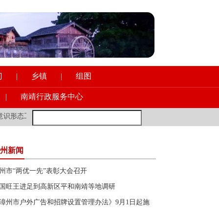
门
|
乡镇
|
组图
|
南靖行政服务中心
形态工作
·
新加坡前外长：年轻的欧洲朋友多去去中国，会让你受益良
州新闻
州市“两优一先”表彰大会召开
国旺王进足到高新区平和南靖等地调研
漳州市户外广告和招牌设置管理办法》9月1日起施