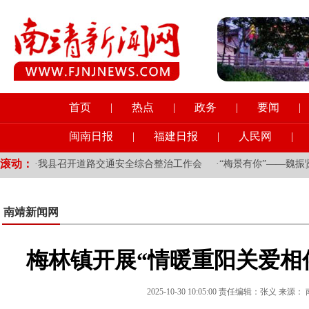
首页
|
热点
|
政务
|
要闻
|
闽南日报
|
福建日报
|
人民网
|
滚动：
课
·
我县召开道路交通安全综合整治工作会
·
“梅景有你”——魏振贤
南靖新闻网
梅林镇开展“情暖重阳关爱相
2025-10-30 10:05:00 责任编辑：张义 来源