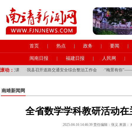
首页
|
热点
|
政务
|
要闻
|
闽南日报
|
福建日报
|
人民网
|
滚动：
题党课
·
我县召开道路交通安全综合整治工作会
·
“梅景有你”——魏
南靖新闻网
全省数学学科教研活动在
2025-04-16 14:46:39 责任编辑：张义 来源