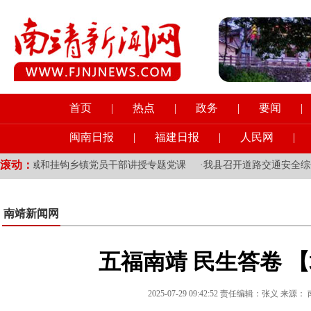
首页
|
热点
|
政务
|
要闻
|
闽南日报
|
福建日报
|
人民网
|
滚动：
管领域和挂钩乡镇党员干部讲授专题党课
·
我县召开道路交通安全综合
南靖新闻网
五福南靖 民生答卷 
2025-07-29 09:42:52 责任编辑：张义 来源