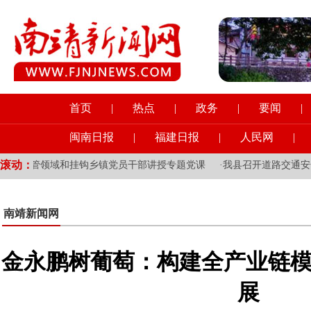
首页
|
热点
|
政务
|
要闻
|
闽南日报
|
福建日报
|
人民网
|
滚动：
为分管领域和挂钩乡镇党员干部讲授专题党课
·
我县召开道路交通安全
南靖新闻网
金永鹏树葡萄：构建全产业链模
展