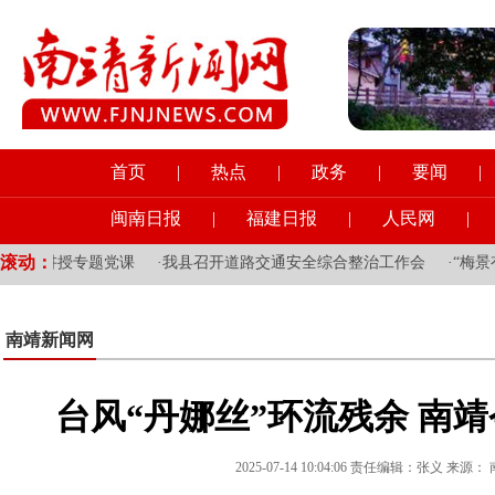
首页
|
热点
|
政务
|
要闻
|
闽南日报
|
福建日报
|
人民网
|
滚动：
干部讲授专题党课
·
我县召开道路交通安全综合整治工作会
·
“梅景有
南靖新闻网
台风“丹娜丝”环流残余 南
2025-07-14 10:04:06 责任编辑：张义 来源