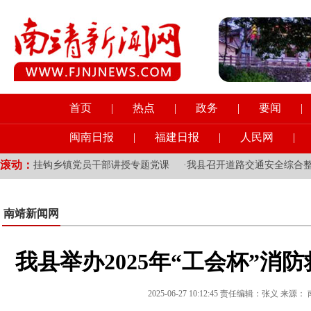
首页
|
热点
|
政务
|
要闻
|
闽南日报
|
福建日报
|
人民网
|
滚动：
域和挂钩乡镇党员干部讲授专题党课
·
我县召开道路交通安全综合整治
南靖新闻网
我县举办2025年“工会杯”消
2025-06-27 10:12:45 责任编辑：张义 来源