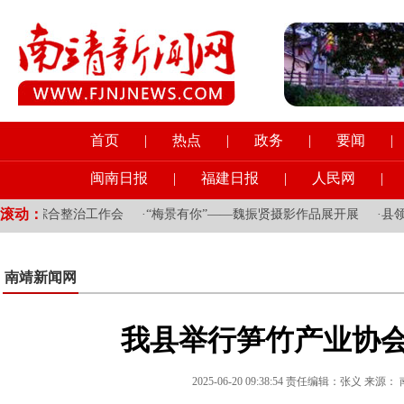
首页
|
热点
|
政务
|
要闻
|
闽南日报
|
福建日报
|
人民网
|
滚动：
安全综合整治工作会
·
“梅景有你”——魏振贤摄影作品展开展
·
县领导
南靖新闻网
我县举行笋竹产业协
2025-06-20 09:38:54 责任编辑：张义 来源