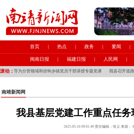
首页
|
热点
|
政务
|
要闻
|
闽南日报
|
福建日报
|
人民网
|
滚动：
县领导为分管领域和挂钩乡镇党员干部讲授专题党课
·
我县召开道路交
南靖新闻网
我县基层党建工作重点任务
2025-05-16 09:01:49 责任编辑：张义 来源